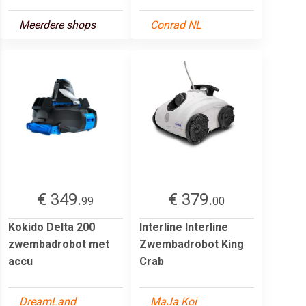
Meerdere shops
Conrad NL
€ 349.
€ 379.
99
00
Kokido Delta 200
Interline Interline
zwembadrobot met
Zwembadrobot King
accu
Crab
DreamLand
MaJa Koi