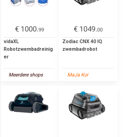
€ 1000.
€ 1049.
99
00
vidaXL
Zodiac CNX 40 IQ
Robotzwembadreinig
zwembadrobot
er
Meerdere shops
MaJa Koi