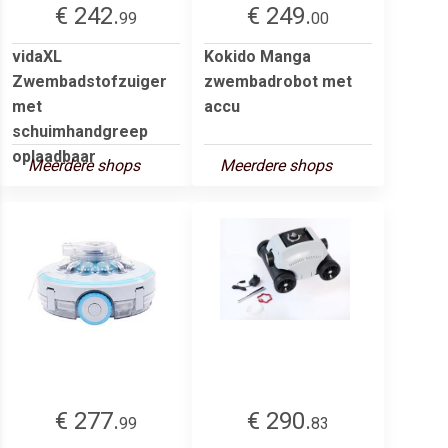
€ 242.
€ 249.
99
00
vidaXL
Kokido Manga
Zwembadstofzuiger
zwembadrobot met
met
accu
schuimhandgreep
oplaadbaar
Meerdere shops
Meerdere shops
€ 277.
€ 290.
99
83