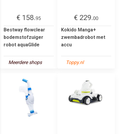
€ 158.
€ 229.
95
00
Bestway flowclear
Kokido Manga+
bodemstofzuiger
zwembadrobot met
robot aquaGlide
accu
Meerdere shops
Toppy.nl