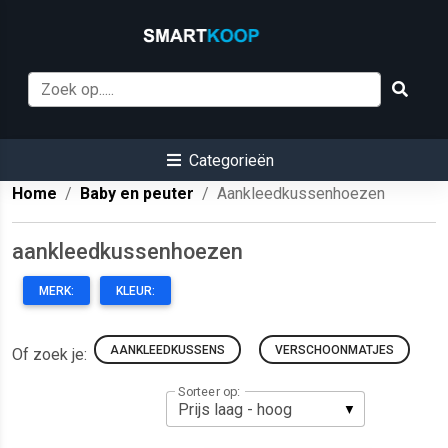
Categorieën
Home
Baby en peuter
Aankleedkussenhoezen
aankleedkussenhoezen
MERK:
KLEUR:
AANKLEEDKUSSENS
VERSCHOONMATJES
Of zoek je:
Sorteer op: