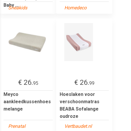
Baby ...
Sneakids
Homedeco
€ 26.
€ 26.
95
99
Meyco
Hoeslaken voor
aankleedkussenhoes
verschoonmatras
melange
BEABA Sofalange
oudroze
Prenatal
Vertbaudet.nl