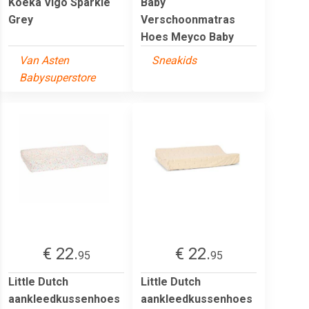
Koeka Vigo Sparkle
Baby
Grey
Verschoonmatras
Hoes Meyco Baby
Van Asten
Sneakids
Babysuperstore
€ 22.
€ 22.
95
95
Little Dutch
Little Dutch
aankleedkussenhoes
aankleedkussenhoes