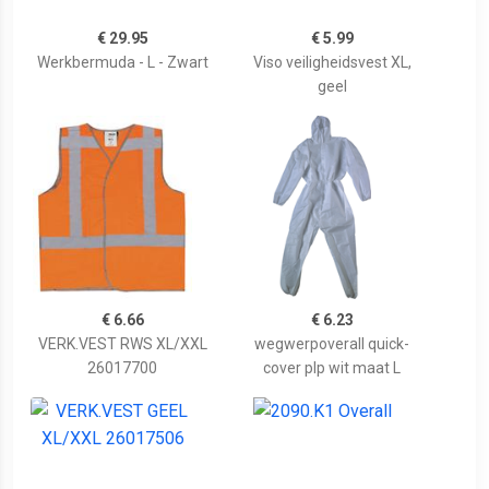
€ 29.95
€ 5.99
Werkbermuda - L - Zwart
Viso veiligheidsvest XL,
geel
€ 6.66
€ 6.23
VERK.VEST RWS XL/XXL
wegwerpoverall quick-
26017700
cover plp wit maat L