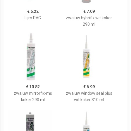
€ 6.22
€ 7.09
Lijm PVC
zwaluw hybrifix wit koker
290 ml
€ 10.82
€ 6.99
zwaluw mirrorfix-ms
zwaluw window seal plus
koker 290 ml
wit koker 310 ml