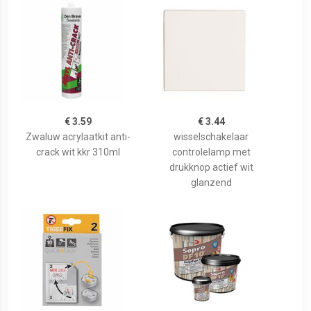
€ 3.59
€ 3.44
Zwaluw acrylaatkit anti-
wisselschakelaar
crack wit kkr 310ml
controlelamp met
drukknop actief wit
glanzend