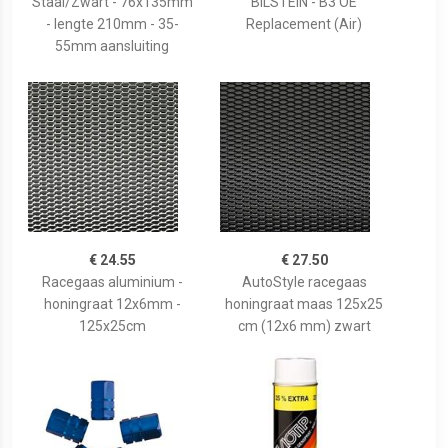
Staal/Zwart - 76x135mm
BILSTEIN - B3 OE
- lengte 210mm - 35-
Replacement (Air)
55mm aansluiting
€ 24.55
€ 27.50
Racegaas aluminium -
AutoStyle racegaas
honingraat 12x6mm -
honingraat maas 125x25
125x25cm
cm (12x6 mm) zwart