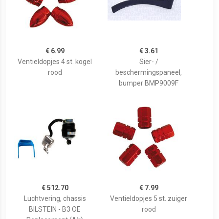
€ 6.99
€ 3.61
Ventieldopjes 4 st. kogel
Sier- /
rood
beschermingspaneel,
bumper BMP9009F
€ 512.70
€ 7.99
Luchtvering, chassis
Ventieldopjes 5 st. zuiger
BILSTEIN - B3 OE
rood