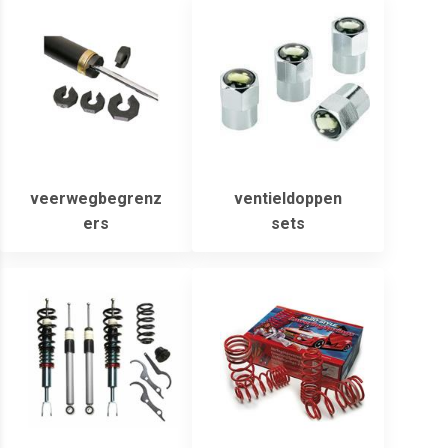
veerwegbegrenz
ventieldoppen
ers
sets