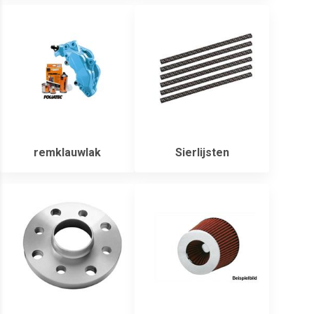
remklauwlak
Sierlijsten