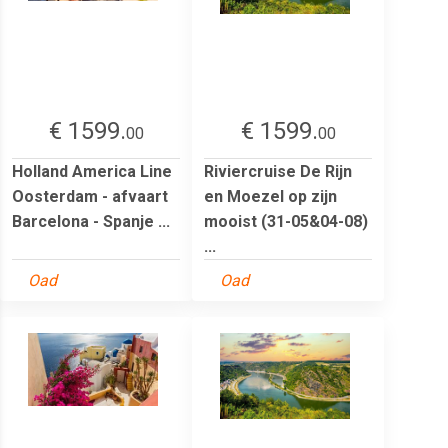
€ 1599.
€ 1599.
00
00
Holland America Line
Riviercruise De Rijn
Oosterdam - afvaart
en Moezel op zijn
Barcelona - Spanje ...
mooist (31-05&04-08)
...
Oad
Oad