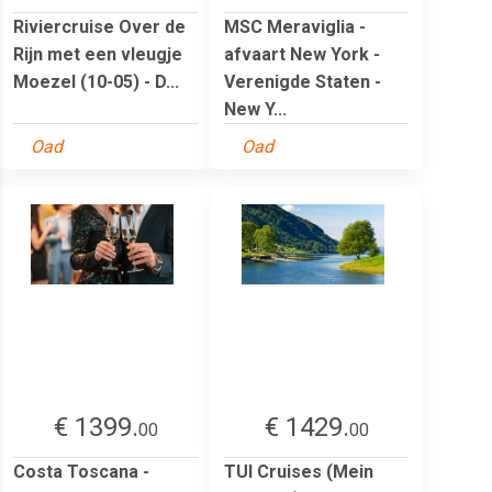
Riviercruise Over de
MSC Meraviglia -
Rijn met een vleugje
afvaart New York -
Moezel (10-05) - D...
Verenigde Staten -
New Y...
Oad
Oad
€ 1399.
€ 1429.
00
00
Costa Toscana -
TUI Cruises (Mein