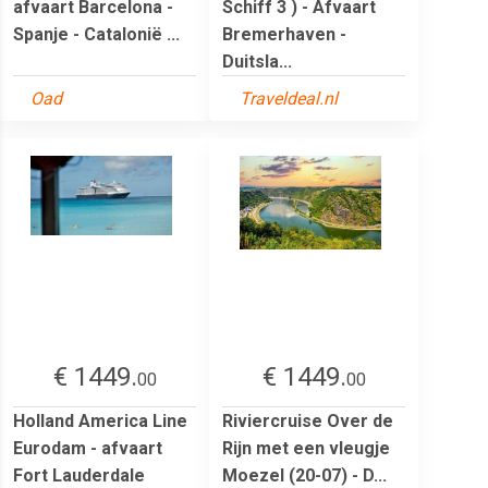
afvaart Barcelona -
Schiff 3 ) - Afvaart
Spanje - Catalonië ...
Bremerhaven -
Duitsla...
Oad
Traveldeal.nl
€ 1449.
€ 1449.
00
00
Holland America Line
Riviercruise Over de
Eurodam - afvaart
Rijn met een vleugje
Fort Lauderdale
Moezel (20-07) - D...