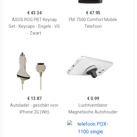
€ 43.34
€ 47.95
ASUS ROG PBT Keycap
FM-7500 Comfort Mobile
Set - Keycaps - Engels - VS
Telefoon
- Zwart
€ 13.87
€ 0.99
Autolader - geschikt voor
Luchtventilator
iPhone 2G (Wit)
Magnetische Autohouder