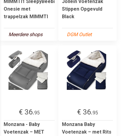
MIMMTI1 SleepyBeebi
Jollein Voetenzak
Onesie met
Stippen Opgevuld
trappelzak MIMMTI
Black
Meerdere shops
DGM Outlet
€ 36.
€ 36.
95
95
Monzana - Baby
Monzana Baby
Voetenzak – MET
Voetenzak – met Rits