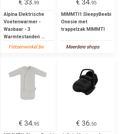
€ 33.
€ 34.
99
95
Alpina Elektrische
MIMMTI1 SleepyBeebi
Voetenwarmer -
Onesie met
Wasbaar - 3
trappelzak MIMMTI
Warmtestanden ...
Fietsenwinkel.be
Meerdere shops
€ 34.
€ 36.
95
50