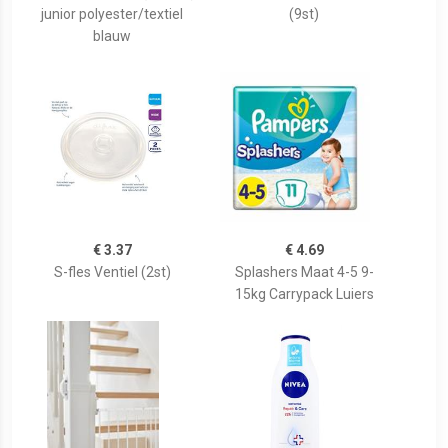
junior polyester/textiel
(9st)
blauw
€ 3.37
€ 4.69
S-fles Ventiel (2st)
Splashers Maat 4-5 9-
15kg Carrypack Luiers