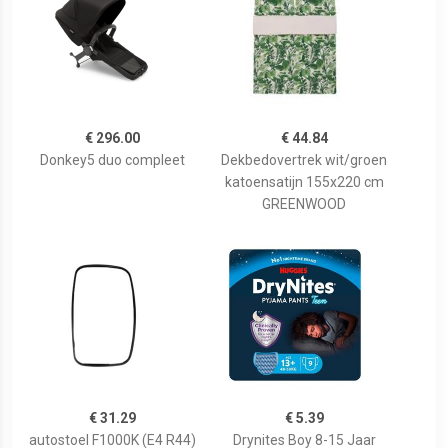
€ 296.00
€ 44.84
Donkey5 duo compleet
Dekbedovertrek wit/groen
katoensatijn 155x220 cm
GREENWOOD
€ 31.29
€ 5.39
autostoel F1000K (E4 R44)
Drynites Boy 8-15 Jaar