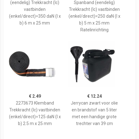
(eendelig) Trekkracht (lc)
Spanband (eendelig)
vastbinden
Trekkracht (lc) vastbinden
(enkel/direct)=350 daN (l x
(enkel/direct)=250 daN (l x
b) 6 m x 25 mm
b) 5 m x 25 mm
Ratelinrichting
€ 2.49
€ 12.24
2273673 Klemband
Jerrycan zwart voor olie
Trekkracht (lc) vastbinden
en brandstof van 5 liter
(enkel/direct)=125 daN (l x
met een handige grote
b) 2.5 m x 25 mm
trechter van 39 cm