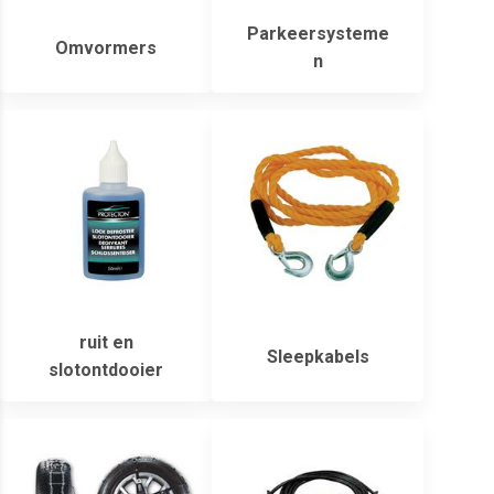
Parkeersysteme
Omvormers
n
ruit en
Sleepkabels
slotontdooier