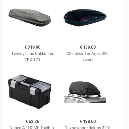
€ 319.00
€ 139.00
Twinny Load Dakkoffer
G3 dakkoffer Arjes 320
TBX 470
zwart
€ 52.36
€ 138.00
Raaco AT HOME Toolbox
Opvouwbare daktas 320L