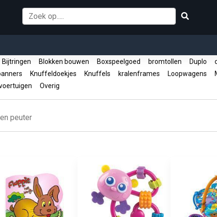
Bijtringen
Blokken bouwen
Boxspeelgoed
bromtollen
Duplo
d
panners
Knuffeldoekjes
Knuffels
kralenframes
Loopwagens
M
oertuigen
Overig
en peuter