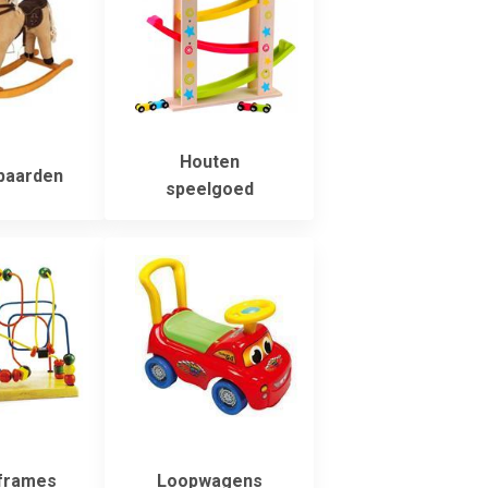
Houten
paarden
speelgoed
frames
Loopwagens