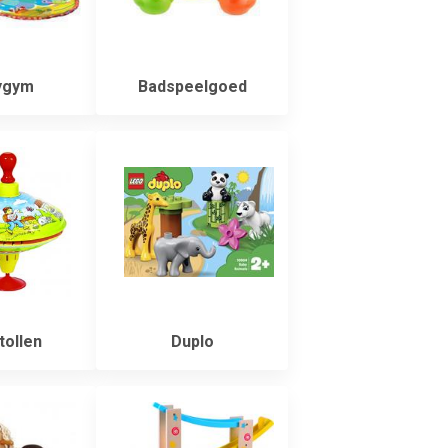
ygym
Badspeelgoed
ollen
Duplo