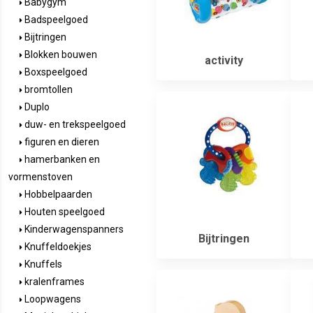
Babygym
Badspeelgoed
Bijtringen
Blokken bouwen
activity
Boxspeelgoed
bromtollen
Duplo
duw- en trekspeelgoed
figuren en dieren
hamerbanken en
vormenstoven
Hobbelpaarden
Houten speelgoed
Kinderwagenspanners
Bijtringen
Knuffeldoekjes
Knuffels
kralenframes
Loopwagens