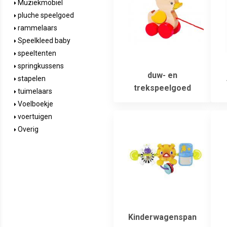
Muziekmobiel
pluche speelgoed
rammelaars
Speelkleed baby
speeltenten
springkussens
duw- en
stapelen
trekspeelgoed
tuimelaars
Voelboekje
voertuigen
Overig
Kinderwagenspan