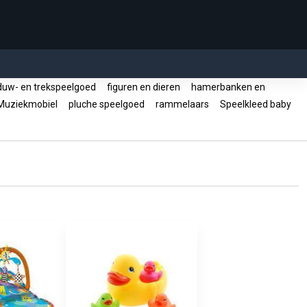
uw- en trekspeelgoed
figuren en dieren
hamerbanken en
uziekmobiel
pluche speelgoed
rammelaars
Speelkleed baby