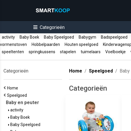
Categorieën
activity
Baby Boek
Baby Speelgoed
Babygym
Badspeelgoed
vormenstoven
Hobbelpaarden
Houten speelgoed
Kinderwagens
speeltenten
springkussens
stapelen
tuimelaars
Voelboekje
v
Categorieën
Home
Speelgoed
Baby 
Categorieën
Home
Speelgoed
Baby en peuter
activity
Baby Boek
Baby Speelgoed