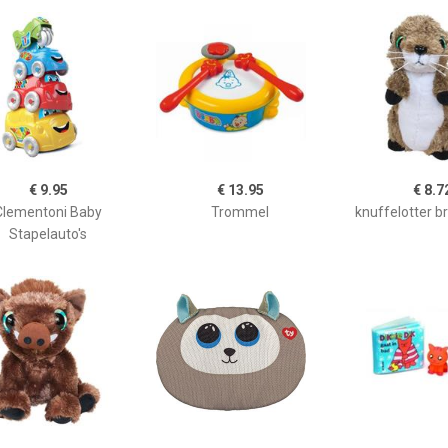
€ 9.95
€ 13.95
€ 8.7
Clementoni Baby
Trommel
knuffelotter b
Stapelauto's