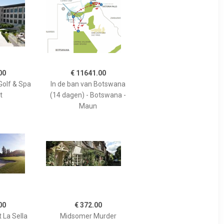
00
€ 11641.00
Golf & Spa
In de ban van Botswana
t
(14 dagen) - Botswana -
Maun
00
€ 372.00
 La Sella
Midsomer Murder