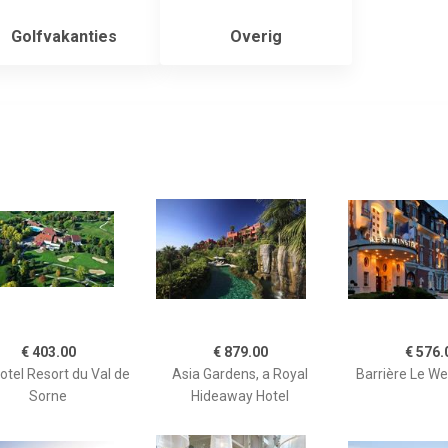
Golfvakanties
Overig
€ 403.00
€ 879.00
€ 576.
otel Resort du Val de
Asia Gardens, a Royal
Barrière Le W
Sorne
Hideaway Hotel