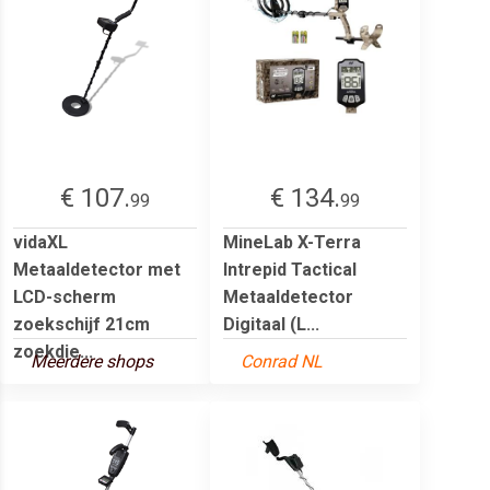
€ 107.
€ 134.
99
99
vidaXL
MineLab X-Terra
Metaaldetector met
Intrepid Tactical
LCD-scherm
Metaaldetector
zoekschijf 21cm
Digitaal (L...
zoekdie...
Meerdere shops
Conrad NL