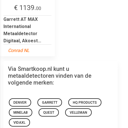
€ 1139.
00
Garrett AT MAX
International
Metaaldetector
Digitaal, Akoest...
Conrad NL
Via Smartkoop.nl kunt u
metaaldetectoren vinden van de
volgende merken:
DENVER
GARRETT
HQ PRODUCTS
MINELAB
QUEST
VELLEMAN
VIDAXL