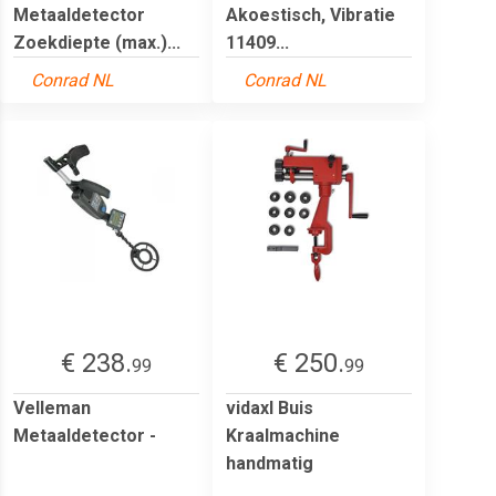
Metaaldetector
Akoestisch, Vibratie
Zoekdiepte (max.)...
11409...
Conrad NL
Conrad NL
€ 238.
€ 250.
99
99
Velleman
vidaxl Buis
Metaaldetector -
Kraalmachine
handmatig