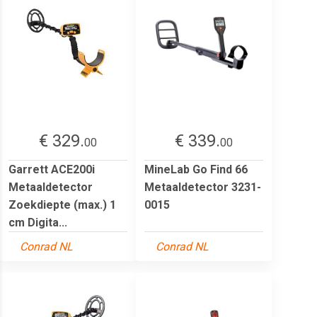
€ 329.
€ 339.
00
00
Garrett ACE200i
MineLab Go Find 66
Metaaldetector
Metaaldetector 3231-
Zoekdiepte (max.) 1
0015
cm Digita...
Conrad NL
Conrad NL