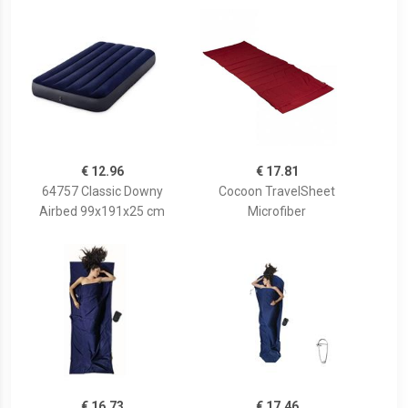
€ 12.96
€ 17.81
64757 Classic Downy
Cocoon TravelSheet
Airbed 99x191x25 cm
Microfiber
€ 16.73
€ 17.46