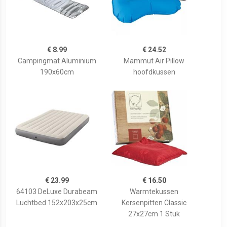
€ 8.99
€ 24.52
Campingmat Aluminium
Mammut Air Pillow
190x60cm
hoofdkussen
€ 23.99
€ 16.50
64103 DeLuxe Durabeam
Warmtekussen
Luchtbed 152x203x25cm
Kersenpitten Classic
27x27cm 1 Stuk