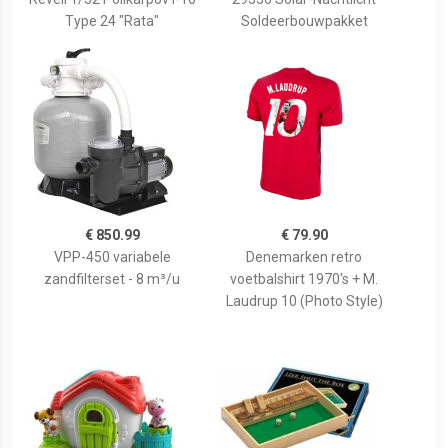
Type 24 "Rata"
Soldeerbouwpakket
€ 850.99
€ 79.90
VPP-450 variabele
Denemarken retro
zandfilterset - 8 m³/u
voetbalshirt 1970's + M.
Laudrup 10 (Photo Style)