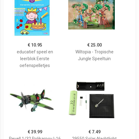
€ 10.95
€ 25.00
educatief speel en
Wiltopia - Tropische
leerblok Eerste
Jungle Speeltuin
oefenspelletjes
€ 39.99
€ 7.49
Revell 1/32 Polikarpov I-16
29550 Solar-Nachtlicht