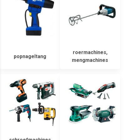
roermachines,
popnageltang
mengmachines
schroefmachines