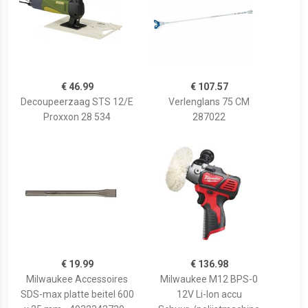
€ 46.99
€ 107.57
Decoupeerzaag STS 12/E
Verlenglans 75 CM
Proxxon 28 534
287022
€ 19.99
€ 136.98
Milwaukee Accessoires
Milwaukee M12 BPS-0
SDS-max platte beitel 600
12V Li-Ion accu