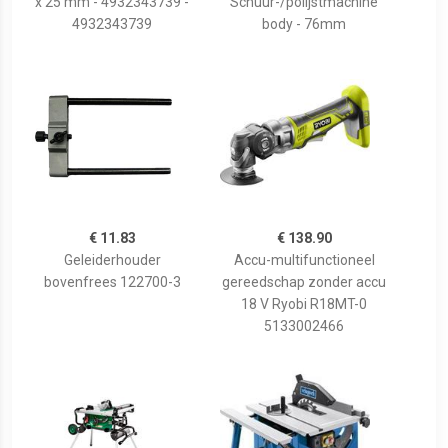
x 25 mm - 4932343739 -
Schuur-/polijstmachine
4932343739
body - 76mm
€ 11.83
€ 138.90
Geleiderhouder
Accu-multifunctioneel
bovenfrees 122700-3
gereedschap zonder accu
18 V Ryobi R18MT-0
5133002466