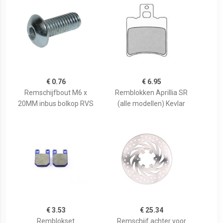
€ 0.76
€ 6.95
Remschijfbout M6 x
Remblokken Aprillia SR
20MM inbus bolkop RVS
(alle modellen) Kevlar
€ 3.53
€ 25.34
Remblokset
Remschijf achter voor