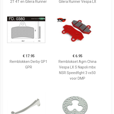
2T 4T en Gilera Runner
Gilera Runner Vespa LX
€ 17.95
€ 6.95
Remblokken Derby GP1
Remblokset Agm China
GPR
Vespa LX S Napoli mbx
NSR Speedfight 3 vx50
voor DMP