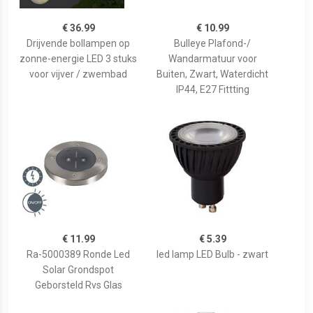
€ 36.99
€ 10.99
Drijvende bollampen op
Bulleye Plafond-/
zonne-energie LED 3 stuks
Wandarmatuur voor
voor vijver / zwembad
Buiten, Zwart, Waterdicht
IP44, E27 Fittting
€ 11.99
€ 5.39
Ra-5000389 Ronde Led
led lamp LED Bulb - zwart
Solar Grondspot
Geborsteld Rvs Glas