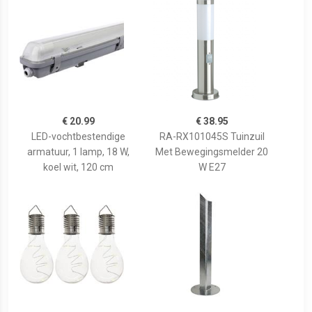
€ 20.99
€ 38.95
LED-vochtbestendige
RA-RX101045S Tuinzuil
armatuur, 1 lamp, 18 W,
Met Bewegingsmelder 20
koel wit, 120 cm
W E27