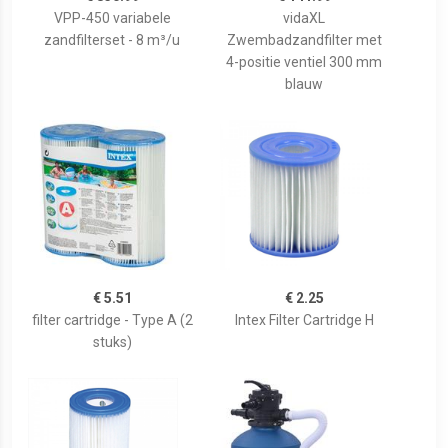
VPP-450 variabele
vidaXL
zandfilterset - 8 m³/u
Zwembadzandfilter met
4-positie ventiel 300 mm
blauw
€ 5.51
€ 2.25
filter cartridge - Type A (2
Intex Filter Cartridge H
stuks)