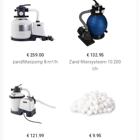
€ 259.00
€ 132.95
zandfilterpomp 8 m³/h
Zand filtersysteem 10.200
l/h
€ 121.99
€ 9.95