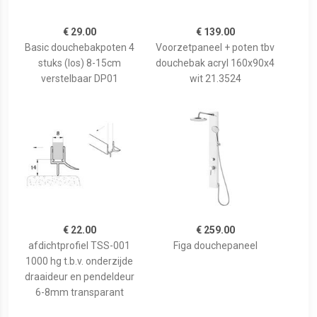
€ 29.00
€ 139.00
Basic douchebakpoten 4
Voorzetpaneel + poten tbv
stuks (los) 8-15cm
douchebak acryl 160x90x4
verstelbaar DP01
wit 21.3524
€ 22.00
€ 259.00
afdichtprofiel TSS-001
Figa douchepaneel
1000 hg t.b.v. onderzijde
draaideur en pendeldeur
6-8mm transparant