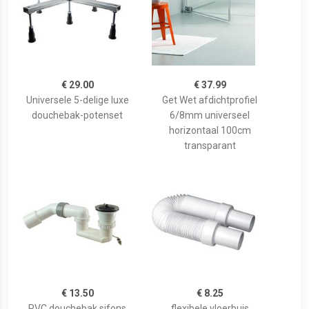
€ 29.00
€ 37.99
Universele 5-delige luxe
Get Wet afdichtprofiel
douchebak-potenset
6/8mm universeel
horizontaal 100cm
transparant
€ 13.50
€ 8.25
PVC douchebak sifons
flexibele vloerbuis