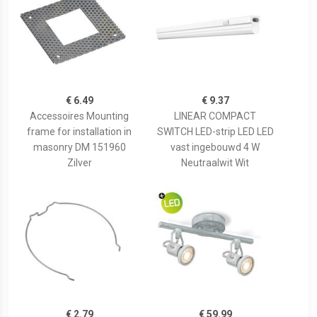
€ 6.49
€ 9.37
Accessoires Mounting
LINEAR COMPACT
frame for installation in
SWITCH LED-strip LED LED
masonry DM 151960
vast ingebouwd 4 W
Zilver
Neutraalwit Wit
€ 2.79
€ 59.99