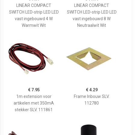
LINEAR COMPACT
LINEAR COMPACT
SWITCH LED-strip LED LED
SWITCH LED-strip LED LED
vast ingebouwd 4 W
vast ingebouwd 8 W
Warmwit Wit
Neutraalwit Wit
€ 7.95
€ 4.29
1m extension voor
Frame Inbouw SLV.
artikelen met 350mA
112780
stekker SLV. 111861