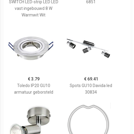
SWITCH LED-strip LED LED
6851
vast ingebouwd 8 W
Warmwit Wit
€ 3.79
€ 69.41
Toledo IP20 GU10
Spots GU10 Davida led
armatuur geborsteld
30834