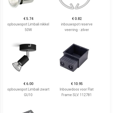
€ 5.74
€ 0.82
opbouwspot Limbali nikkel
inbouwspot reserve
50W
veerring - zilver
€ 6.00
€ 10.95
opbouwspot Limbali zwart
Inbouwdoos voor Flat
GU10
Frame SLV. 112781