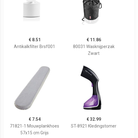
€ 8.51
€ 11.86
Antikalkfilter Brsf001
80031 Wasknijperzak
Zwart
€ 7.54
€ 32.99
71821-1 Mouwplankhoes
ST-8921 Kledingstomer
57x15 cm Grijs