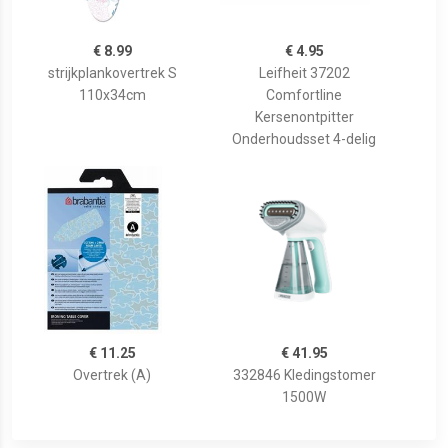
€ 8.99
€ 4.95
strijkplankovertrek S
Leifheit 37202
110x34cm
Comfortline
Kersenontpitter
Onderhoudsset 4-delig
€ 11.25
€ 41.95
Overtrek (A)
332846 Kledingstomer
1500W