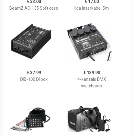
€ 33.00
€ 17.00
BeamZ AC-135 Soft case
Ilda laserkabel 5m
€ 37.99
€ 139.90
DIB-100 DI box
4-kanaals DMX
switchpack