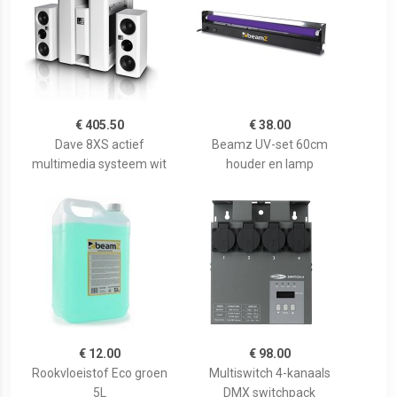
€ 405.50
€ 38.00
Dave 8XS actief
Beamz UV-set 60cm
multimedia systeem wit
houder en lamp
€ 12.00
€ 98.00
Rookvloeistof Eco groen
Multiswitch 4-kanaals
5L
DMX switchpack