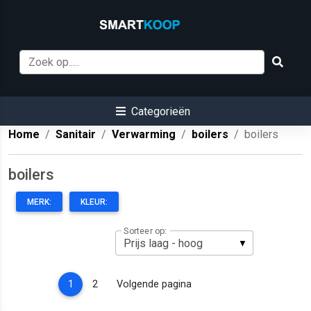
Categorieën
Home
Sanitair
Verwarming
boilers
boilers
boilers
MERK:
KLEUR:
Sorteer op:
(current)
1
2
Volgende pagina