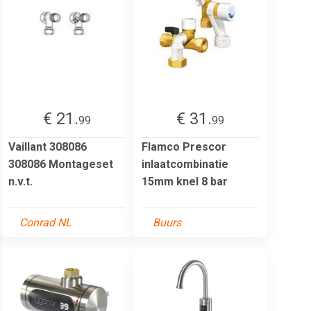
€ 21.
€ 31.
99
99
Vaillant 308086
Flamco Prescor
308086 Montageset
inlaatcombinatie
n.v.t.
15mm knel 8 bar
Conrad NL
Buurs