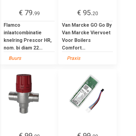
€ 79.
€ 95.
99
20
Flamco
Van Marcke GO Go By
inlaatcombinatie
Van Marcke Viervoet
knelring Prescor HR,
Voor Boilers
nom. bi diam 22...
Comfort...
Buurs
Praxis
€ 99.
€ 99.