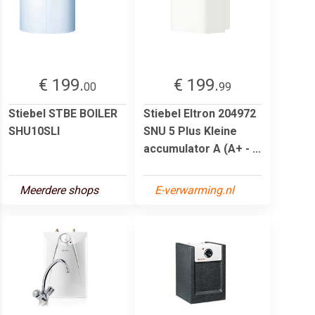
€ 199.
€ 199.
00
99
Stiebel STBE BOILER
Stiebel Eltron 204972
SHU10SLI
SNU 5 Plus Kleine
accumulator A (A+ - ...
Meerdere shops
E-verwarming.nl