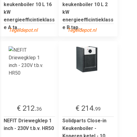
keukenboiler 10 L 16
keukenboiler 10 L 2
kW
kW
energieefficintieklass
energieefficintieklass
e A ta...
e B tap...
Tegeldepot.nl
Tegeldepot.nl
€ 212.
€ 214.
36
99
NEFIT Driewegklep 1
Solidparts Close-in
inch - 230V t.b.v. HR50
Keukenboiler -
Koperen ketel - 10