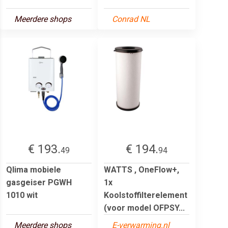
Meerdere shops
Conrad NL
€ 193.
€ 194.
49
94
Qlima mobiele
WATTS , OneFlow+,
gasgeiser PGWH
1x
1010 wit
Koolstoffilterelement
(voor model OFPSY...
Meerdere shops
E-verwarming.nl