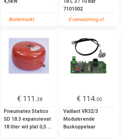
4,5kW
18 L 3 / 10 bar
7101002
Boilermarkt
E-verwarming.nl
€ 111.
€ 114.
38
00
Pneumatex Statico
Vaillant VR32/3
SD 18.3 expansievat
Modulerende
18 liter wit plat 0,5 ...
Buskoppelaar