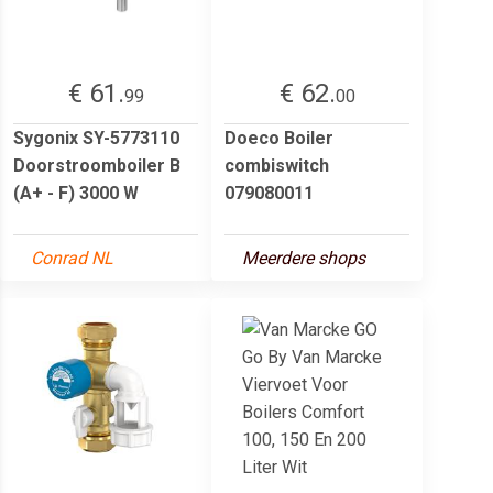
€ 61.
€ 62.
99
00
Sygonix SY-5773110
Doeco Boiler
Doorstroomboiler B
combiswitch
(A+ - F) 3000 W
079080011
Conrad NL
Meerdere shops