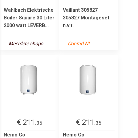
Wahlbach Elektrische
Vaillant 305827
Boiler Square 30 Liter
305827 Montageset
2000 watt LEVERB...
n.v.t.
Meerdere shops
Conrad NL
€ 211.
€ 211.
35
35
Nemo Go
Nemo Go