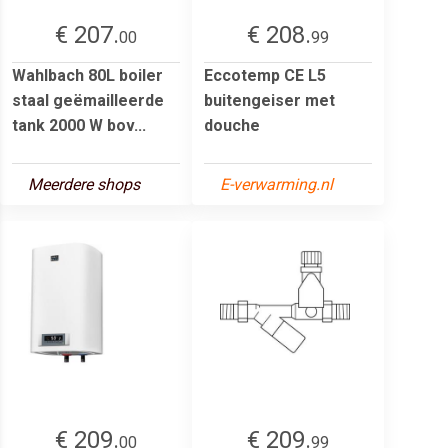
€ 207.
€ 208.
00
99
Wahlbach 80L boiler
Eccotemp CE L5
staal geëmailleerde
buitengeiser met
tank 2000 W bov...
douche
Meerdere shops
E-verwarming.nl
€ 209.
€ 209.
00
99