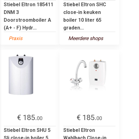
Stiebel Eltron 185411
Stiebel Eltron SHC
DNM 3
close-in keuken
Doorstroomboiler A
boiler 10 liter 65
(A+ - F) Hydr...
graden...
Praxis
Meerdere shops
€ 185.
€ 185.
00
00
Stiebel Eltron SHU 5
Stiebel Eltron
Sli close-in boiler 5
Wahlbach Close-in