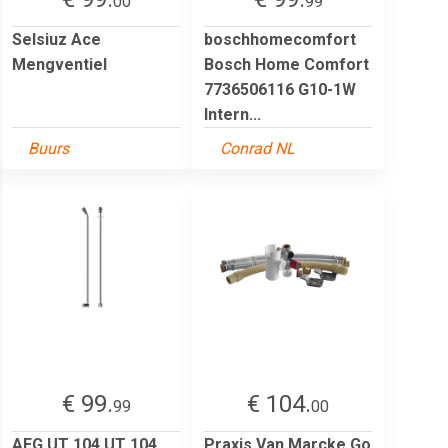
00
99
Selsiuz Ace
boschhomecomfort
Mengventiel
Bosch Home Comfort
7736506116 G10-1W
Intern...
Buurs
Conrad NL
€ 99.
€ 104.
99
00
AEG UT 104 UT 104
Praxis Van Marcke Go