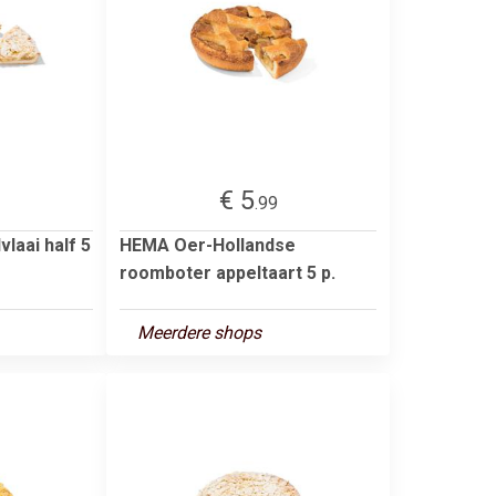
€ 5
.99
laai half 5
HEMA Oer-Hollandse
roomboter appeltaart 5 p.
Meerdere shops