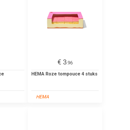
€ 3
.96
ce
HEMA Roze tompouce 4 stuks
HEMA