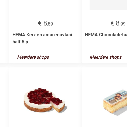
€ 8
€ 8
.89
.99
i
HEMA Kersen amarenavlaai
HEMA Chocoladetaar
half 5 p.
Meerdere shops
Meerdere shops