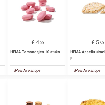
€ 4
€ 5
.99
.69
HEMA Tomsoesjes 10 stuks
HEMA Appelkruimelv
p.
Meerdere shops
Meerdere shops