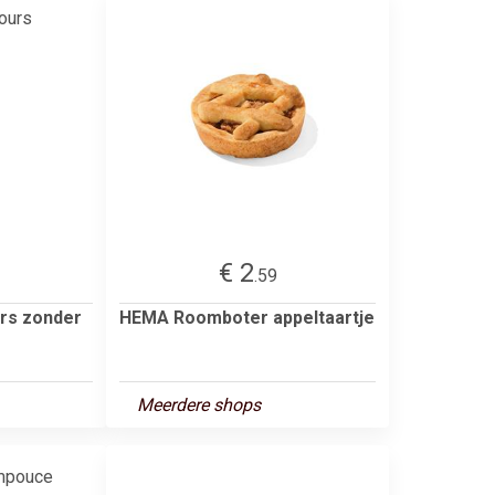
€ 2
.59
urs zonder
HEMA Roomboter appeltaartje
Meerdere shops