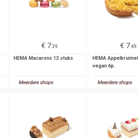
€ 7
€ 7
.39
.49
HEMA Macarons 12 stuks
HEMA Appelkruimel
vegan 6p.
Meerdere shops
Meerdere shops