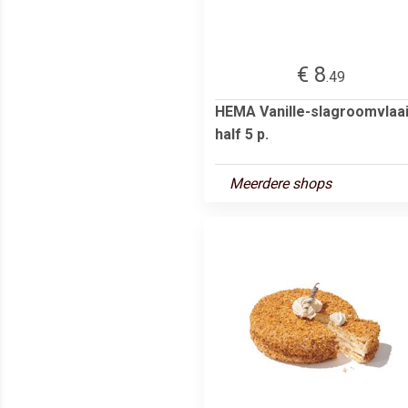
€ 8
.49
HEMA Vanille-slagroomvlaa
half 5 p.
Meerdere shops