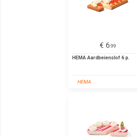
€ 6
.99
HEMA Aardbeienslof 6 p.
HEMA