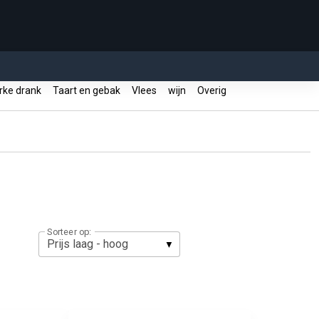
rke drank
Taart en gebak
Vlees
wijn
Overig
Sorteer op: