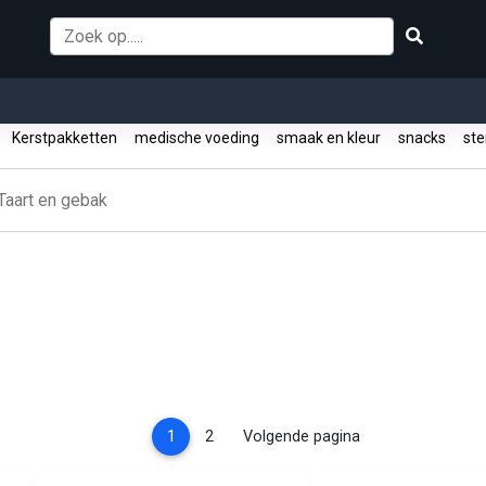
s
Kerstpakketten
medische voeding
smaak en kleur
snacks
ste
Taart en gebak
(current)
1
2
Volgende pagina