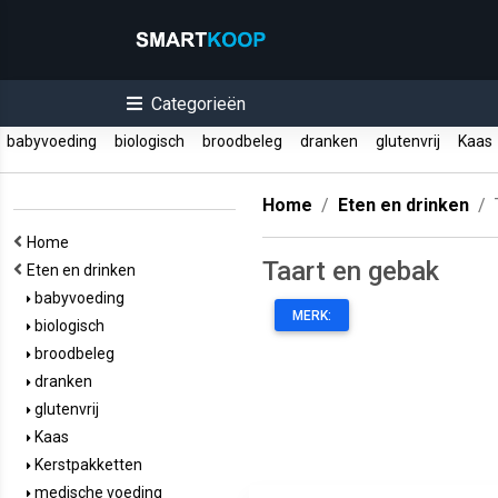
Categorieën
babyvoeding
biologisch
broodbeleg
dranken
glutenvrij
Kaa
Home
Eten en drinken
Home
Taart en gebak
Eten en drinken
babyvoeding
MERK:
biologisch
broodbeleg
dranken
glutenvrij
Kaas
Kerstpakketten
medische voeding