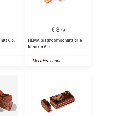
€ 8
.49
tt 6 p.
HEMA Slagroomschnitt drie
kleuren 6 p.
Meerdere shops