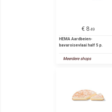
€ 8
.49
HEMA Aardbeien-
bavaroisevlaai half 5 p.
Meerdere shops