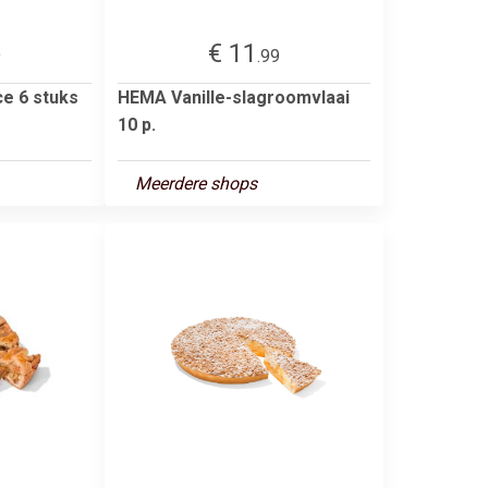
€ 11
9
.99
e 6 stuks
HEMA Vanille-slagroomvlaai
10 p.
Meerdere shops