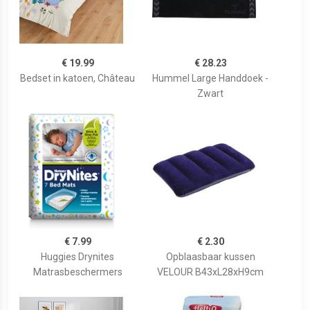
€ 19.99
€ 28.23
Bedset in katoen, Château
Hummel Large Handdoek -
Zwart
€ 7.99
€ 2.30
Huggies Drynites
Opblaasbaar kussen
Matrasbeschermers
VELOUR B43xL28xH9cm