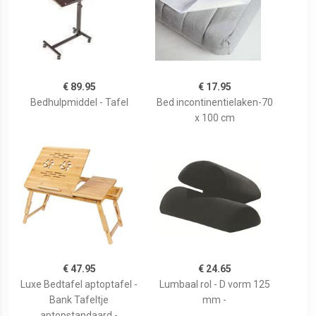
€ 89.95
€ 17.95
Bedhulpmiddel - Tafel
Bed incontinentielaken-70
x 100 cm
€ 47.95
€ 24.65
Luxe Bedtafel aptoptafel -
Lumbaal rol - D vorm 125
Bank Tafeltje
mm -
aptopstandaard -