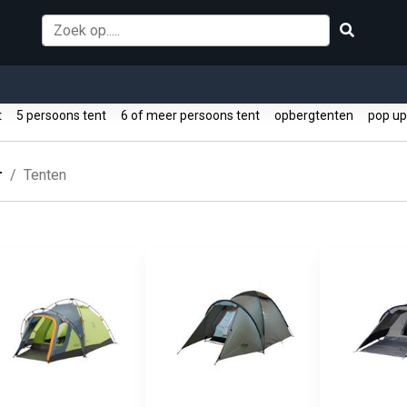
nt
5 persoons tent
6 of meer persoons tent
opbergtenten
pop up
r
Tenten