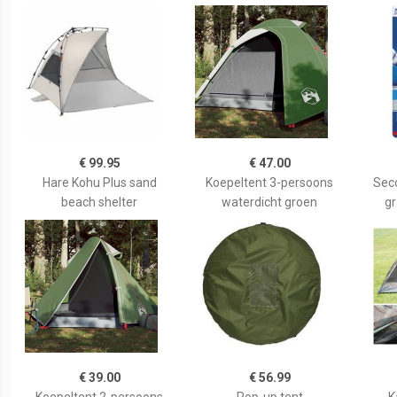
€ 99.95
€ 47.00
Hare Kohu Plus sand
Koepeltent 3-persoons
Seco
beach shelter
waterdicht groen
gr
€ 39.00
€ 56.99