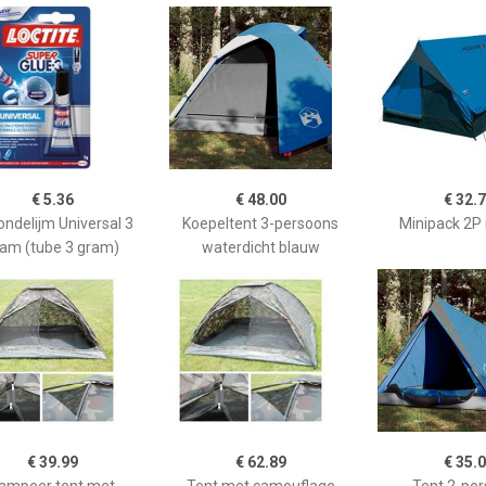
€ 5.36
€ 48.00
€ 32.
ndelijm Universal 3
Koepeltent 3-persoons
Minipack 2P
am (tube 3 gram)
waterdicht blauw
€ 39.99
€ 62.89
€ 35.