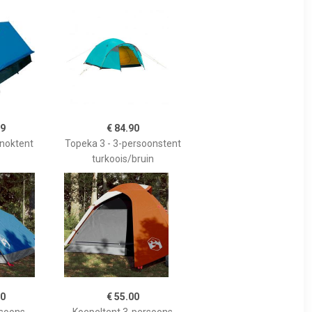
79
€ 84.90
 noktent
Topeka 3 - 3-persoonstent
turkoois/bruin
00
€ 55.00