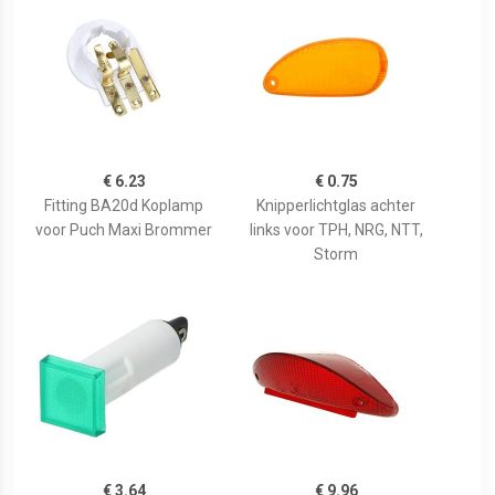
€ 6.23
€ 0.75
Fitting BA20d Koplamp
Knipperlichtglas achter
voor Puch Maxi Brommer
links voor TPH, NRG, NTT,
Storm
€ 3.64
€ 9.96