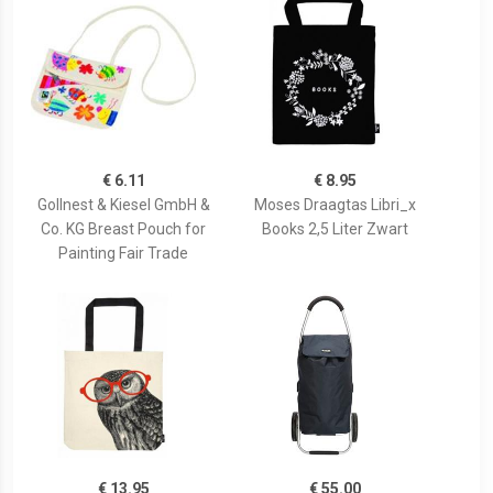
€ 6.11
€ 8.95
Gollnest & Kiesel GmbH &
Moses Draagtas Libri_x
Co. KG Breast Pouch for
Books 2,5 Liter Zwart
Painting Fair Trade
€ 13.95
€ 55.00