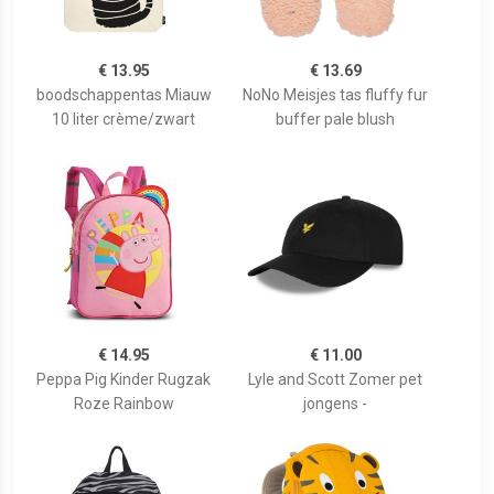
€ 13.95
€ 13.69
boodschappentas Miauw
NoNo Meisjes tas fluffy fur
10 liter crème/zwart
buffer pale blush
€ 14.95
€ 11.00
Peppa Pig Kinder Rugzak
Lyle and Scott Zomer pet
Roze Rainbow
jongens -