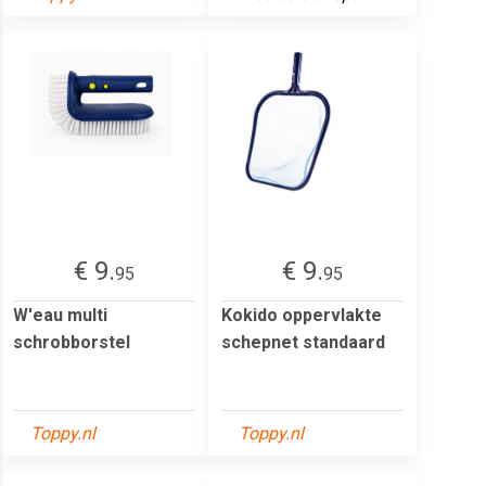
€ 9.
€ 9.
95
95
W'eau multi
Kokido oppervlakte
schrobborstel
schepnet standaard
Toppy.nl
Toppy.nl