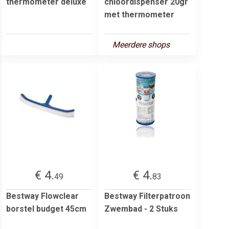
thermometer deluxe
chloordispenser 20gr
met thermometer
Meerdere shops
€ 4.
€ 4.
49
83
Bestway Flowclear
Bestway Filterpatroon
borstel budget 45cm
Zwembad - 2 Stuks