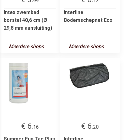
99
12
Intex zwembad
interline
borstel 40,6 cm (Ø
Bodemschepnet Eco
29,8 mm aansluiting)
Meerdere shops
Meerdere shops
€ 6.
€ 6.
16
20
Summer Fun Tac Plus
Interline