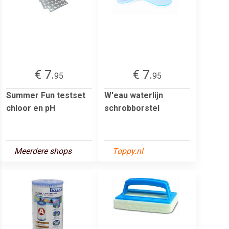
€ 7.
€ 7.
95
95
Summer Fun testset
W'eau waterlijn
chloor en pH
schrobborstel
Meerdere shops
Toppy.nl