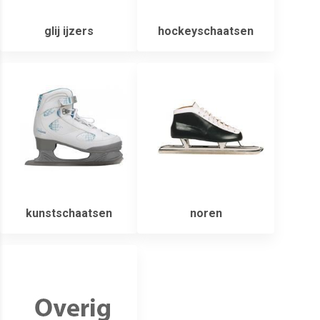
glij ijzers
hockeyschaatsen
kunstschaatsen
noren