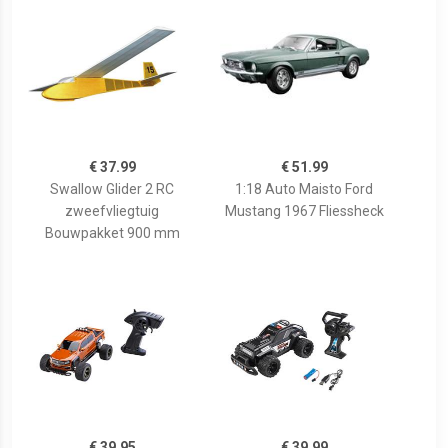
€ 37.99
€ 51.99
Swallow Glider 2 RC
1:18 Auto Maisto Ford
zweefvliegtuig
Mustang 1967 Fliessheck
Bouwpakket 900 mm
€ 39.95
€ 39.99