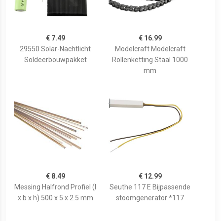
€ 7.49
€ 16.99
29550 Solar-Nachtlicht
Modelcraft Modelcraft
Soldeerbouwpakket
Rollenketting Staal 1000
mm
€ 8.49
€ 12.99
Messing Halfrond Profiel (l
Seuthe 117 E Bijpassende
x b x h) 500 x 5 x 2.5 mm
stoomgenerator *117