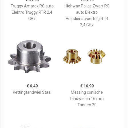
Truggy Amarok RC auto
Highway Police Zwart RC
Elektro Truggy RTR 2,4
auto Elektro
GHz
Hulpdienstvoertuig RTR
2,4 GHz
€ 6.49
€ 16.99
Kettingtandwiel Staal
Messing conische
tandwielen 16 mm
Tanden 20