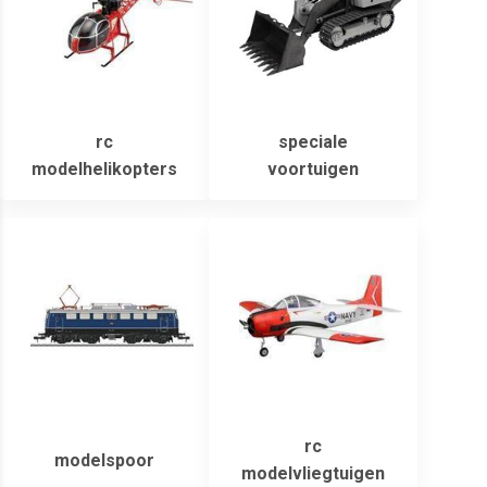
rc
speciale
modelhelikopters
voortuigen
rc
modelspoor
modelvliegtuigen