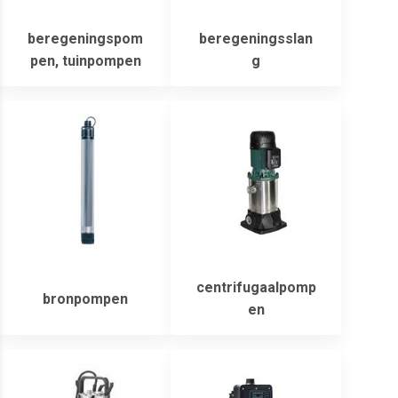
beregeningspom
beregeningsslan
pen, tuinpompen
g
centrifugaalpomp
bronpompen
en