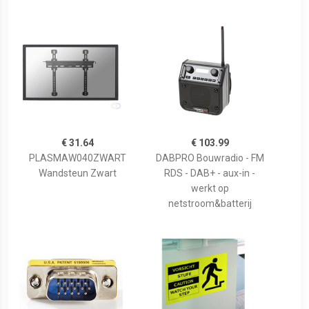
€ 31.64
€ 103.99
PLASMAW040ZWART
DABPRO Bouwradio - FM
Wandsteun Zwart
RDS - DAB+ - aux-in -
werkt op
netstroom&batterij