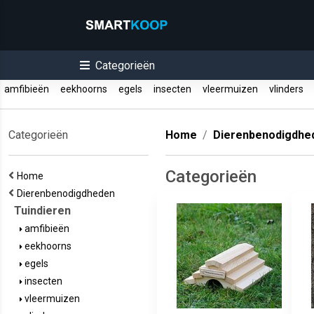
Categorieën
amfibieën
eekhoorns
egels
insecten
vleermuizen
vlinders
Categorieën
Home
Dierenbenodigdhe
Categorieën
Home
Dierenbenodigdheden
Tuindieren
amfibieën
eekhoorns
egels
insecten
vleermuizen