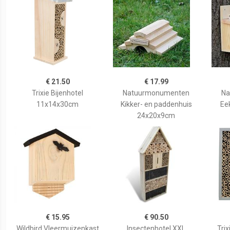
€ 21.50
€ 17.99
Trixie Bijenhotel
Natuurmonumenten
Na
11x14x30cm
Kikker- en paddenhuis
Ee
24x20x9cm
€ 15.95
€ 90.50
Wildbird Vleermuizenkast
Insectenhotel XXL
Trix