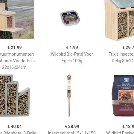
€ 21.99
€ 1.99
€ 29.
tuurmonumenten
Wildbird Bio-Paté Voor
Trixie Insecte
khoorn Voederhuis
Egels 100g
Delig 30x1
22x16x24cm
€ 40.04
€ 38.99
€ 18.
ie Bijenhotel 3-Delig
Insectenhotel 15x11x150
Wildbird Egelv