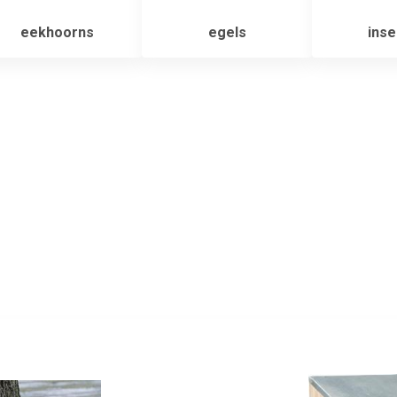
eekhoorns
egels
inse