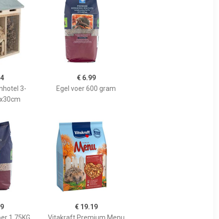
74
€ 6.99
nhotel 3-
Egel voer 600 gram
4x30cm
99
€ 19.19
oer 1,75KG
Vitakraft Premium Menu