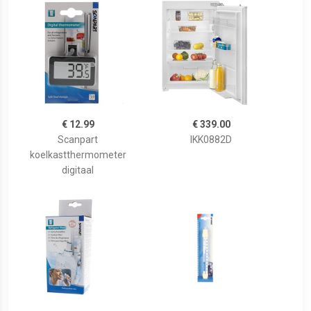
€ 12.99
€ 339.00
Scanpart
IKK0882D
koelkastthermometer
digitaal