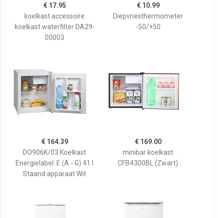
€ 17.95
€ 10.99
koelkast accessoire
Diepvriesthermometer
koelkast waterfilter DA29-
-50/+50
00003
€ 164.39
€ 169.00
DO906K/03 Koelkast
minibar koelkast
Energielabel: E (A - G) 41 l
CFB4300BL (Zwart)
Staand apparaat Wit