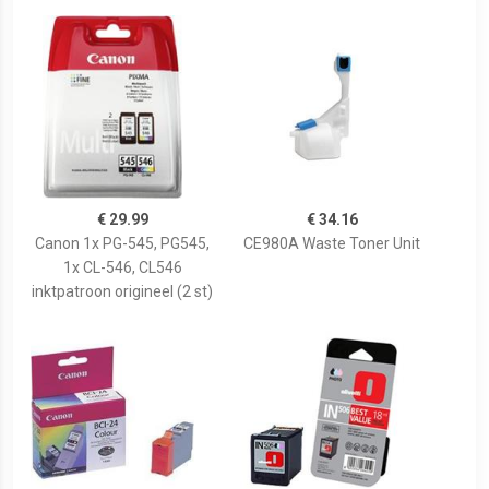
€ 29.99
€ 34.16
Canon 1x PG-545, PG545,
CE980A Waste Toner Unit
1x CL-546, CL546
inktpatroon origineel (2 st)