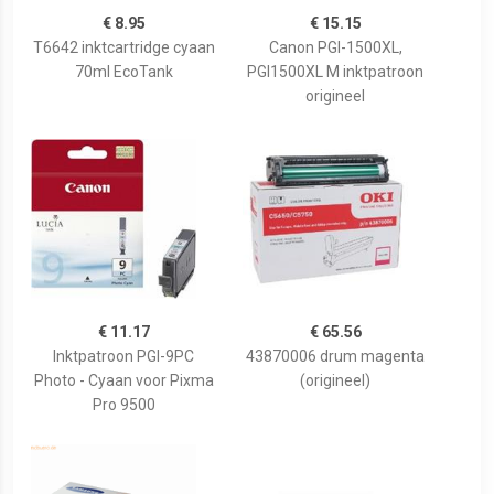
€ 8.95
€ 15.15
T6642 inktcartridge cyaan
Canon PGI-1500XL,
70ml EcoTank
PGI1500XL M inktpatroon
origineel
€ 11.17
€ 65.56
Inktpatroon PGI-9PC
43870006 drum magenta
Photo - Cyaan voor Pixma
(origineel)
Pro 9500