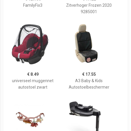
FamilyFix3
Zitverhoger Frozen 2020
9285001
€ 8.49
€ 17.55
universeel muggennet
A3 Baby & Kids
autostoel zwart
Autostoelbeschermer