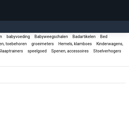
en
babyvoeding
Babyweegschalen
Badartikelen
Bed
en, toebehoren
groeimeters
Hemels, klamboes
Kinderwagens,
laaptrainers
speelgoed
Spenen, accessoires
Stoelverhogers