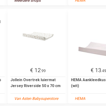
Meerdere shops
HEMA
€ 12
€ 13
.99
.4
s
Jollein Overtrek luiermat
HEMA Aankleedkus
Jersey Riverside 50 x 70 cm
(wit)
Van Asten Babysuperstore
HEMA