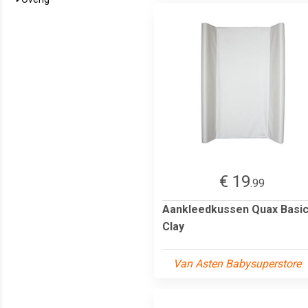
€ 19
.99
Aankleedkussen Quax Basi
Clay
Van Asten Babysuperstore