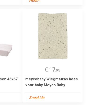
HEMA
€ 17
9
.95
sen 45x67
meycobaby Wiegmatras hoes
voor baby Meyco Baby
Sneakids