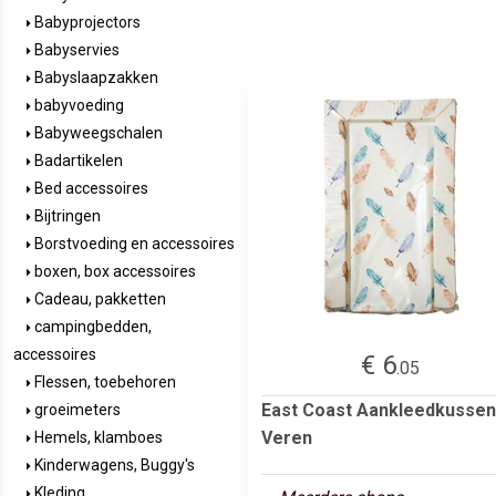
Babyprojectors
Babyservies
Babyslaapzakken
babyvoeding
Babyweegschalen
Badartikelen
Bed accessoires
Bijtringen
Borstvoeding en accessoires
boxen, box accessoires
Cadeau, pakketten
campingbedden,
accessoires
€ 6
.05
Flessen, toebehoren
East Coast Aankleedkussen
groeimeters
Veren
Hemels, klamboes
Kinderwagens, Buggy's
Kleding