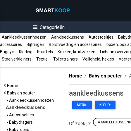
Categorieën
Aankleedkussenhoezen
Aankleedkussens
Autostoeltjes
Babyd
accessoires
Bijtringen
Borstvoeding en accessoires
boxen, box a
Buggy's
Kleding
Knuffels
Kruiken, kruikzakken
Lichaamsverzor
Stoelverkleiners
Textiel
Toilettrainers
Veiligheid, hekjes
Voete
Home
Baby en peuter
Home
aankleedkussens
Baby en peuter
Aankleedkussenhoezen
MERK:
KLEUR:
Aankleedkussens
Autostoeltjes
Babydragers
AANKLEEDKUSSEN
Of zoek je:
Babyfoons