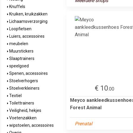
Meerdere shops
Knuffels
Kruiken, kruikzakken
Lichaamsverzorging
Loopfietsen
Luiers, accessoires
meubelen
Muurstickers
Slaaptrainers
speelgoed
Spenen, accessoires
Stoelverhogers
€ 10
Stoelverkleiners
.00
Textiel
Meyco aankleedkussenhoe
Toilettrainers
Forest Animal
Veiligheid, hekjes
Voetenzakken
Prenatal
wipstoelen, accessoires
Overig