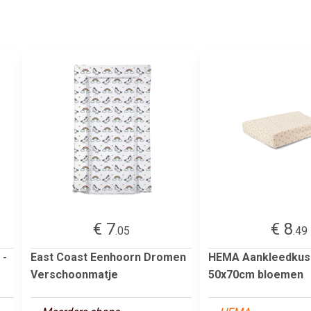
€ 7
€ 8
.05
.49
 -
East Coast Eenhoorn Dromen
HEMA Aankleedku
Verschoonmatje
50x70cm bloemen