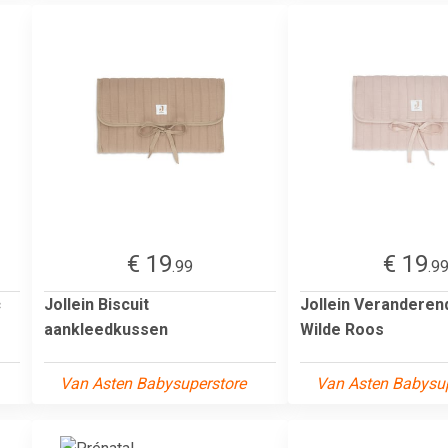
€ 19
€ 19
.99
.9
c
Jollein Biscuit
Jollein Veranderen
aankleedkussen
Wilde Roos
Van Asten Babysuperstore
Van Asten Babysup