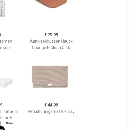
5
€ 79.99
Dromen
Aankleedkussen Hauck
matje
Change N Clean Cork
99
€ 44.99
n Time To
Verschoningsmat Vik clay
t earth