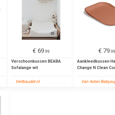
€ 69
€ 79
.99
.9
Verschoonkussen BEABA
Aankleedkussen H
Sofalange wit
Change N Clean Co
Vertbaudet.nl
Van Asten Babysup