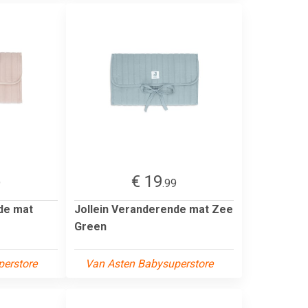
€ 19
9
.99
de mat
Jollein Veranderende mat Zee
Green
erstore
Van Asten Babysuperstore