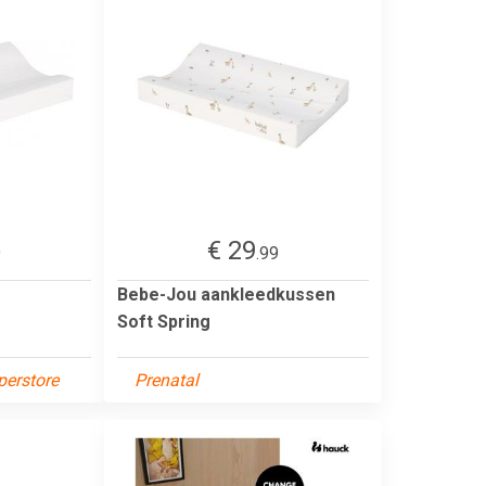
€ 29
9
.99
Bebe-Jou aankleedkussen
Soft Spring
erstore
Prenatal