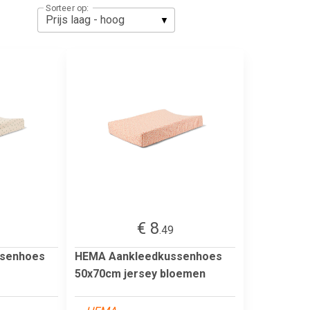
Sorteer op:
€ 8
.49
ssenhoes
HEMA Aankleedkussenhoes
50x70cm jersey bloemen