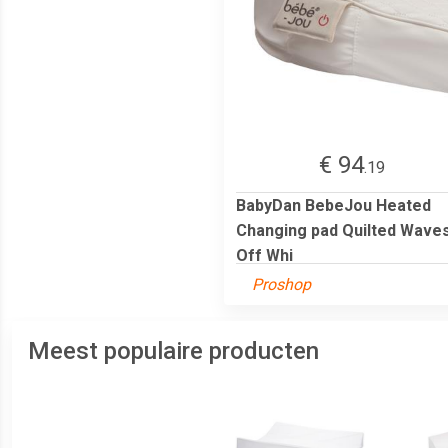
€ 94
.19
BabyDan BebeJou Heated
Changing pad Quilted Wave
Off Whi
Proshop
Meest populaire producten