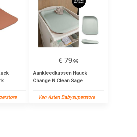
€ 79
9
.99
auck
Aankleedkussen Hauck
rk
Change N Clean Sage
erstore
Van Asten Babysuperstore