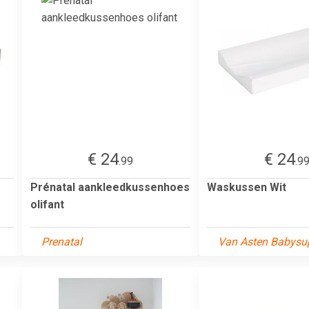
€ 24
€ 24
.99
.9
Prénatal aankleedkussenhoes
Waskussen Wit
olifant
Prenatal
Van Asten Babysup