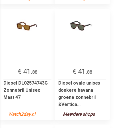
€ 41.
€ 41.
88
88
Diesel DL02574743G
Diesel ovale unisex
Zonnebril Unisex
donkere havana
Maat 47
groene zonnebril
&Vertica...
Watch2day.nl
Meerdere shops