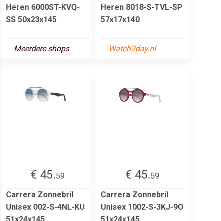
Heren 6000ST-KVQ-
Heren 8018-S-TVL-SP
SS 50x23x145
57x17x140
Meerdere shops
Watch2day.nl
€ 45.
€ 45.
59
59
Carrera Zonnebril
Carrera Zonnebril
Unisex 002-S-4NL-KU
Unisex 1002-S-3KJ-9O
51x24x145
51x24x145