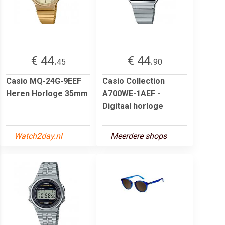
€ 44.
€ 44.
45
90
Casio MQ-24G-9EEF
Casio Collection
Heren Horloge 35mm
A700WE-1AEF -
Digitaal horloge
Watch2day.nl
Meerdere shops