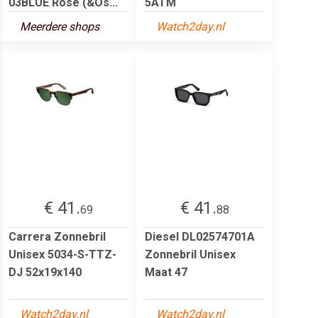
03BLUE Rose (&Os...
5ATM
Meerdere shops
Watch2day.nl
€ 41.
€ 41.
69
88
Carrera Zonnebril
Diesel DL02574701A
Unisex 5034-S-TTZ-
Zonnebril Unisex
DJ 52x19x140
Maat 47
Watch2day.nl
Watch2day.nl