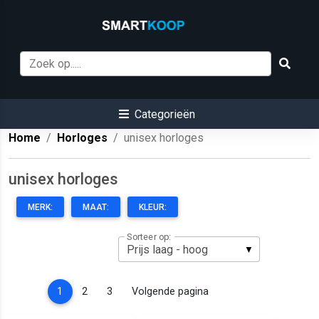
Categorieën
Home
Horloges
unisex horloges
unisex horloges
MERK:
MAAT:
KLEUR:
Sorteer op:
(current)
1
2
3
Volgende pagina