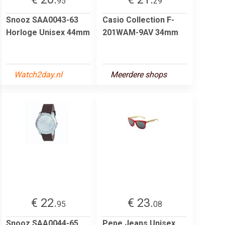
95
29
Snooz SAA0043-63
Casio Collection F-
Horloge Unisex 44mm
201WAM-9AV 34mm
Watch2day.nl
Meerdere shops
€ 22.
€ 23.
95
08
Snooz SAA0044-65
Pepe Jeans Unisex