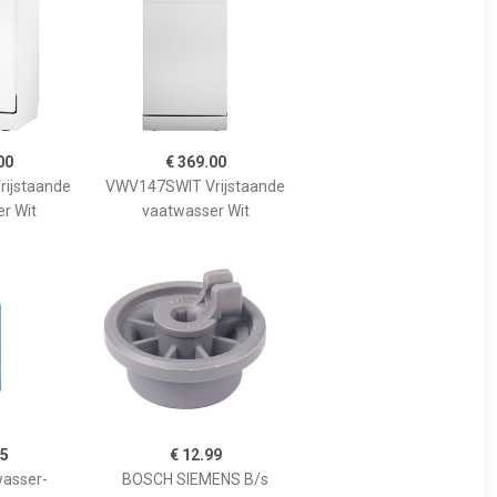
00
€ 369.00
ijstaande
VWV147SWIT Vrijstaande
r Wit
vaatwasser Wit
95
€ 12.99
asser-
BOSCH SIEMENS B/s