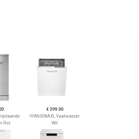
00
€ 399.00
ijstaande
IVW6008AXL Vaatwasser
r Rvs
Wit