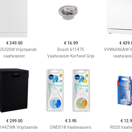
€ 349.00
€ 16.99
€ 439.
05320W Vrijstaande
Bosch 611475
VVW6046AW Vr
vaatwasser
Vaatwasser Korfwiel Grijs
vaatwasse
-
€ 299.00
€ 3.95
€ 12.
44ZWA Vrijstaande
DWD018 Vaatwassers
R020 Vaatw