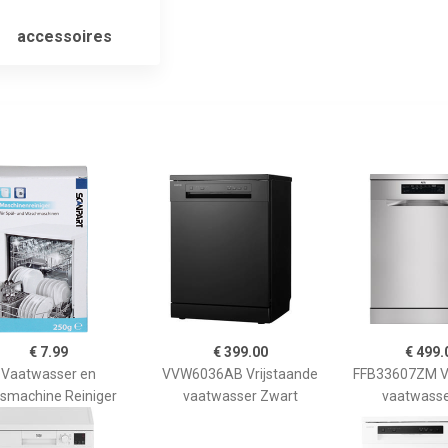
accessoires
€ 7.99
€ 399.00
€ 499.
Vaatwasser en
VVW6036AB Vrijstaande
FFB33607ZM Vr
smachine Reiniger
vaatwasser Zwart
vaatwasse