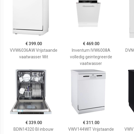
€ 399.00
€ 469.00
VVW6036AW Vrijstaande
Inventum IVW6008A
DVN
vaatwasser Wit
volledig geintegreerde
vaatwasser
€ 339.00
€ 311.00
BDIN14320 BI inbouw
VWV144WIT Vrijstaande
VWV1