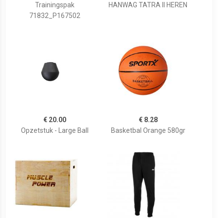
Trainingspak
HANWAG TATRA II HEREN
71832_P167502
€ 20.00
€ 8.28
Opzetstuk - Large Ball
Basketbal Orange 580gr