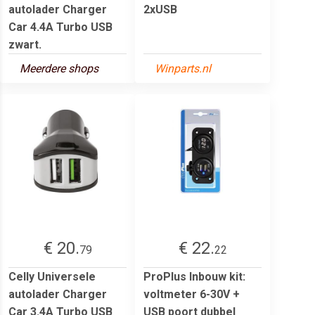
autolader Charger
2xUSB
Car 4.4A Turbo USB
zwart.
Meerdere shops
Winparts.nl
€ 20.
€ 22.
79
22
Celly Universele
ProPlus Inbouw kit:
autolader Charger
voltmeter 6-30V +
Car 3.4A Turbo USB
USB poort dubbel