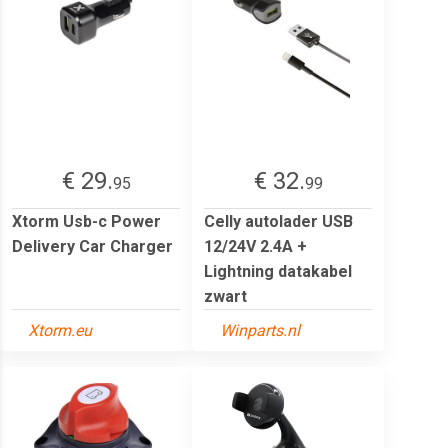
€ 29.
€ 32.
95
99
Xtorm Usb-c Power
Celly autolader USB
Delivery Car Charger
12/24V 2.4A +
Lightning datakabel
zwart
Xtorm.eu
Winparts.nl