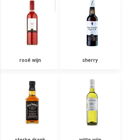
rosé wijn
sherry
sterke drank
witte wijn