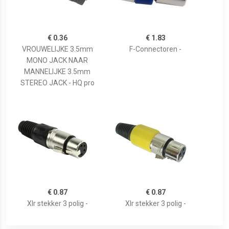
€ 0.36
€ 1.83
VROUWELIJKE 3.5mm
F-Connectoren -
MONO JACK NAAR
MANNELIJKE 3.5mm
STEREO JACK - HQ pro
€ 0.87
€ 0.87
Xlr stekker 3 polig -
Xlr stekker 3 polig -