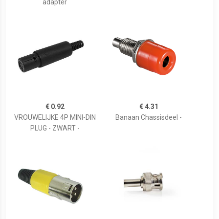
adapter
€ 0.92
€ 4.31
VROUWELIJKE 4P MINI-DIN
Banaan Chassisdeel -
PLUG - ZWART -