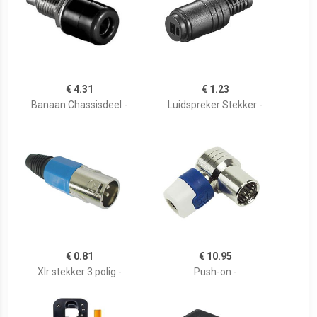
€ 4.31
€ 1.23
Banaan Chassisdeel -
Luidspreker Stekker -
€ 0.81
€ 10.95
Xlr stekker 3 polig -
Push-on -