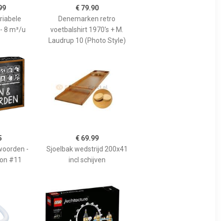
99
€ 79.90
riabele
Denemarken retro
 - 8 m³/u
voetbalshirt 1970's + M.
Laudrup 10 (Photo Style)
5
€ 69.99
woorden -
Sjoelbak wedstrijd 200x41
ion #11
incl schijven