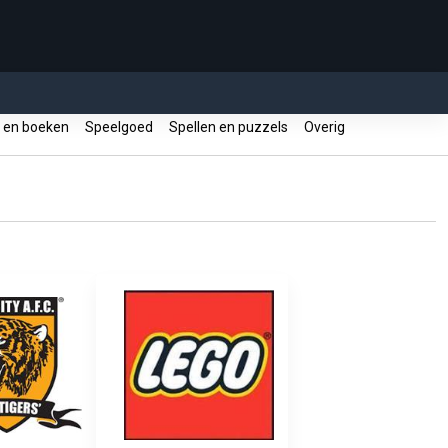
 en boeken
Speelgoed
Spellen en puzzels
Overig