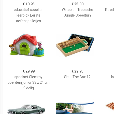
€ 10.95
€ 25.00
educatief speel en
Wiltopia - Tropische
Revel
leerblok Eerste
Jungle Speeltuin
oefenspelletjes
€ 29.99
€ 22.95
speelset Clemmy
Shut The Box 12
b
boerderij junior 33 x 24 cm
9 delig