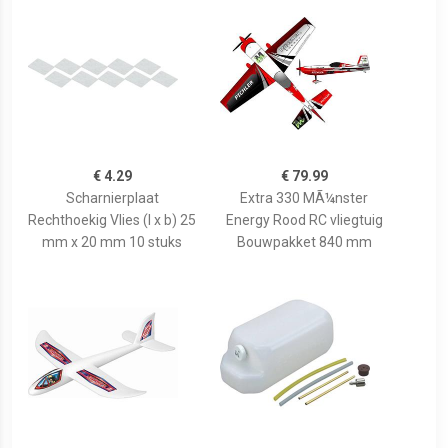
€ 4.29
€ 79.99
Scharnierplaat
Extra 330 MÃ¼nster
Rechthoekig Vlies (l x b) 25
Energy Rood RC vliegtuig
mm x 20 mm 10 stuks
Bouwpakket 840 mm