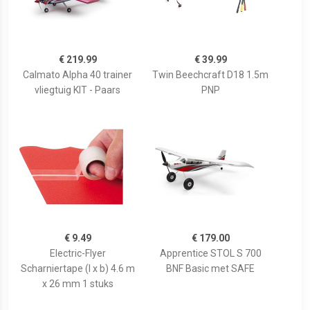
€ 219.99
€ 39.99
Calmato Alpha 40 trainer
Twin Beechcraft D18 1.5m
vliegtuig KIT - Paars
PNP
€ 9.49
€ 179.00
Electric-Flyer
Apprentice STOL S 700
Scharniertape (l x b) 4.6 m
BNF Basic met SAFE
x 26 mm 1 stuks