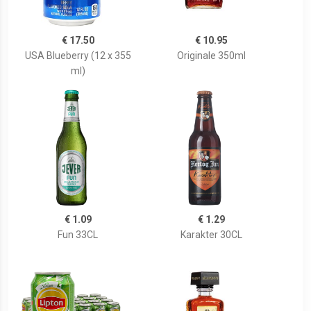
€ 17.50
€ 10.95
USA Blueberry (12 x 355
Originale 350ml
ml)
€ 1.09
€ 1.29
Fun 33CL
Karakter 30CL