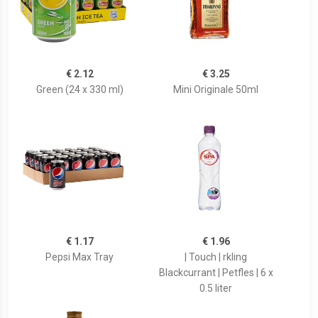
€ 2.12
€ 3.25
Green (24 x 330 ml)
Mini Originale 50ml
€ 1.17
€ 1.96
Pepsi Max Tray
| Touch | rkling
Blackcurrant | Petfles | 6 x
0.5 liter