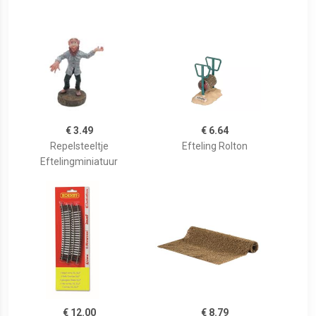
€ 3.49
€ 6.64
Repelsteeltje
Efteling Rolton
Eftelingminiatuur
€ 12.00
€ 8.79