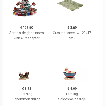
€ 122.50
€ 8.69
Santa s sleigh spinners
Gras met sneeuw 120x47
with 4.5v adaptor
cm -
€ 8.23
€ 4.99
Efteling
Efteling
Schommelschuitje
Schommelpaardje