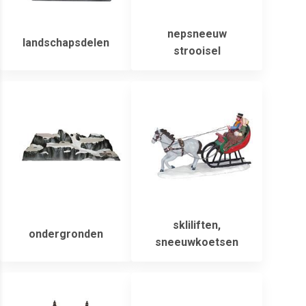
nepsneeuw
landschapsdelen
strooisel
skliliften,
ondergronden
sneeuwkoetsen